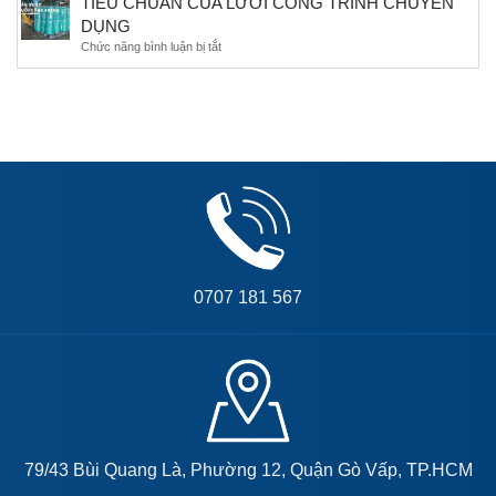
TIÊU CHUẨN CỦA LƯỚI CÔNG TRÌNH CHUYÊN
CHO
CHE
THẤP
ĐẠI
DỤNG
CÔNG
TẦNG
LÝ
TRÌNH
Chức năng bình luận bị tắt
ở
CAO
TIÊU
TẦNG
CHUẨN
CỦA
LƯỚI
CÔNG
TRÌNH
CHUYÊN
DỤNG
0707 181 567
79/43 Bùi Quang Là, Phường 12, Quận Gò Vấp, TP.HCM