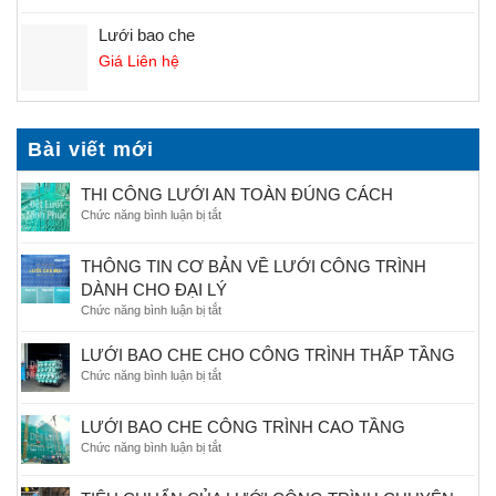
out of 5
Lưới bao che
Giá Liên hệ
Bài viết mới
THI CÔNG LƯỚI AN TOÀN ĐÚNG CÁCH
Chức năng bình luận bị tắt
ở
THI
CÔNG
THÔNG TIN CƠ BẢN VỀ LƯỚI CÔNG TRÌNH
LƯỚI
DÀNH CHO ĐẠI LÝ
AN
TOÀN
Chức năng bình luận bị tắt
ở
ĐÚNG
THÔNG
CÁCH
TIN
LƯỚI BAO CHE CHO CÔNG TRÌNH THẤP TẦNG
CƠ
Chức năng bình luận bị tắt
ở
BẢN
LƯỚI
VỀ
BAO
LƯỚI
LƯỚI BAO CHE CÔNG TRÌNH CAO TẦNG
CHE
CÔNG
Chức năng bình luận bị tắt
ở
CHO
TRÌNH
LƯỚI
CÔNG
DÀNH
BAO
TRÌNH