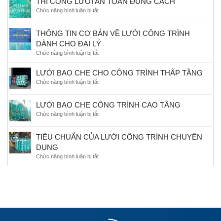
THI CÔNG LƯỚI AN TOÀN ĐÚNG CÁCH
Chức năng bình luận bị tắt
ở
THI
CÔNG
THÔNG TIN CƠ BẢN VỀ LƯỚI CÔNG TRÌNH
LƯỚI
DÀNH CHO ĐẠI LÝ
AN
TOÀN
Chức năng bình luận bị tắt
ở
ĐÚNG
THÔNG
CÁCH
TIN
LƯỚI BAO CHE CHO CÔNG TRÌNH THẤP TẦNG
CƠ
Chức năng bình luận bị tắt
ở
BẢN
LƯỚI
VỀ
BAO
LƯỚI
LƯỚI BAO CHE CÔNG TRÌNH CAO TẦNG
CHE
CÔNG
Chức năng bình luận bị tắt
ở
CHO
TRÌNH
LƯỚI
CÔNG
DÀNH
BAO
TRÌNH
TIÊU CHUẨN CỦA LƯỚI CÔNG TRÌNH CHUYÊN
CHO
CHE
THẤP
ĐẠI
DỤNG
CÔNG
TẦNG
LÝ
TRÌNH
Chức năng bình luận bị tắt
ở
CAO
TIÊU
TẦNG
CHUẨN
CỦA
LƯỚI
CÔNG
TRÌNH
CHUYÊN