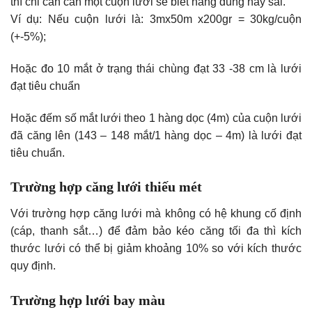
thì chỉ cần cân một cuộn lưới sẽ biết hàng đúng hay sai.
Ví dụ: Nếu cuộn lưới là: 3mx50m x200gr = 30kg/cuộn
(+-5%);
Hoặc đo 10 mắt ở trạng thái chùng đạt 33 -38 cm là lưới
đạt tiêu chuẩn
Hoặc đếm số mắt lưới theo 1 hàng dọc (4m) của cuộn lưới
đã căng lên (143 – 148 mắt/1 hàng dọc – 4m) là lưới đạt
tiêu chuẩn.
Trường hợp căng lưới thiếu mét
Với trường hợp căng lưới mà không có hệ khung cố định
(cáp, thanh sắt…) để đảm bảo kéo căng tối đa thì kích
thước lưới có thể bị giảm khoảng 10% so với kích thước
quy định.
Trường hợp lưới bay màu