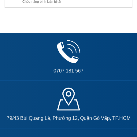
TRÌNH
Chức năng bình luận bị tắt
ở
CAO
TIÊU
TẦNG
CHUẨN
CỦA
LƯỚI
CÔNG
TRÌNH
CHUYÊN
DỤNG
0707 181 567
79/43 Bùi Quang Là, Phường 12, Quận Gò Vấp, TP.HCM