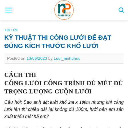
Skip
to
content
TIN TỨC
KỸ THUẬT THI CÔNG LƯỚI ĐỂ ĐẠT
ĐÚNG KÍCH THƯỚC KHỔ LƯỚI
Posted on
13/06/2023
by
Luoi_ninhphuc
CÁCH THI
CÔNG LƯỚI CÔNG TRÌNH ĐỦ MÉT ĐỦ
TRỌNG LƯỢNG CUỘN LƯỚI
Câu hỏi
: Sao anh
đặt lưới khổ 2m x 100m
nhưng khi căng
lưới lên thì chiều dài lại không đủ 100m, lưới bên em sản
xuất thiếu mét hả em?