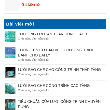
Giá Liên hệ
Bài viết mới
THI CÔNG LƯỚI AN TOÀN ĐÚNG CÁCH
Chức năng bình luận bị tắt
ở
THI
CÔNG
THÔNG TIN CƠ BẢN VỀ LƯỚI CÔNG TRÌNH
LƯỚI
DÀNH CHO ĐẠI LÝ
AN
TOÀN
Chức năng bình luận bị tắt
ở
ĐÚNG
THÔNG
CÁCH
TIN
LƯỚI BAO CHE CHO CÔNG TRÌNH THẤP TẦNG
CƠ
Chức năng bình luận bị tắt
ở
BẢN
LƯỚI
VỀ
BAO
LƯỚI
LƯỚI BAO CHE CÔNG TRÌNH CAO TẦNG
CHE
CÔNG
Chức năng bình luận bị tắt
ở
CHO
TRÌNH
LƯỚI
CÔNG
DÀNH
BAO
TRÌNH
TIÊU CHUẨN CỦA LƯỚI CÔNG TRÌNH CHUYÊN
CHO
CHE
THẤP
ĐẠI
DỤNG
CÔNG
TẦNG
LÝ