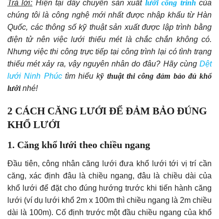
Trả lời:
Hiện tại dây chuyển sản xuất
lưới công trình
của
chúng tôi là công nghệ mới nhất được nhập khẩu từ Hàn
Quốc, các thông số kỹ thuật sản xuất được lập trình bằng
điện tử nên việc lưới thiếu mét là chắc chắn không có.
Nhưng việc thi công trực tiếp tại công trình lại có tình trạng
thiếu mét xảy ra, vậy nguyên nhân do đâu? Hãy cùng
Dệt
lưới Ninh Phúc
tìm hiểu k
ỹ thuật thi công đảm bảo đủ khổ
lưới
nhé!
2 CÁCH CĂNG LƯỚI ĐỂ ĐẢM BẢO ĐÚNG
KHỔ LƯỚI
1. Căng khổ lưới theo chiều ngang
Đầu tiên, công nhân căng lưới đưa khổ lưới tới vị trí cần
căng, xác định đâu là chiều ngang, đâu là chiều dài của
khổ lưới để đặt cho đúng hướng trước khi tiến hành căng
lưới (ví dụ lưới khổ 2m x 100m thì chiều ngang là 2m chiều
dài là 100m). Cố định trước một đầu chiều ngang của khổ