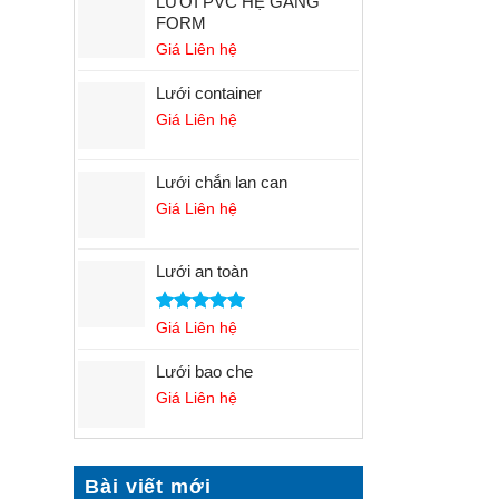
LƯỚI PVC HỆ GANG
FORM
Giá Liên hệ
Lưới container
Giá Liên hệ
Lưới chắn lan can
Giá Liên hệ
Lưới an toàn
Rated
Giá Liên hệ
5.00
out of 5
Lưới bao che
Giá Liên hệ
Bài viết mới