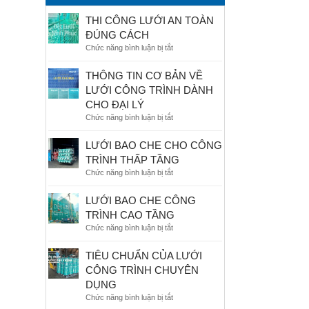
THI CÔNG LƯỚI AN TOÀN
ĐÚNG CÁCH
Chức năng bình luận bị tắt
ở
THI
CÔNG
THÔNG TIN CƠ BẢN VỀ
LƯỚI
LƯỚI CÔNG TRÌNH DÀNH
AN
CHO ĐẠI LÝ
TOÀN
Chức năng bình luận bị tắt
ở
ĐÚNG
THÔNG
CÁCH
TIN
LƯỚI BAO CHE CHO CÔNG
CƠ
TRÌNH THẤP TẦNG
BẢN
Chức năng bình luận bị tắt
ở
VỀ
LƯỚI
LƯỚI
BAO
LƯỚI BAO CHE CÔNG
CÔNG
CHE
TRÌNH
TRÌNH CAO TẦNG
CHO
DÀNH
Chức năng bình luận bị tắt
ở
CÔNG
CHO
LƯỚI
TRÌNH
ĐẠI
BAO
TIÊU CHUẨN CỦA LƯỚI
THẤP
LÝ
CHE
TẦNG
CÔNG TRÌNH CHUYÊN
CÔNG
DỤNG
TRÌNH
Chức năng bình luận bị tắt
ở
CAO