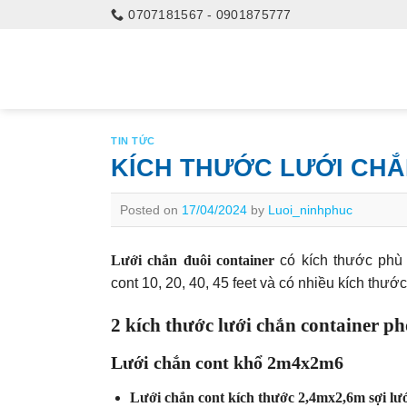
Skip
0707181567 - 0901875777
to
content
TIN TỨC
KÍCH THƯỚC LƯỚI CHẮ
Posted on
17/04/2024
by
Luoi_ninhphuc
Lưới chắn đuôi container
có kích thước phù 
cont 10, 20, 40, 45 feet và có nhiều kích thướ
2 kích thước lưới chắn container ph
Lưới chắn cont khổ 2m4x2m6
Lưới chắn cont kích thước 2,4mx2,6m sợi l